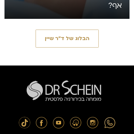
אף?
הבלוג של ד״ר שיין