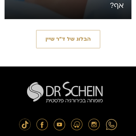
אף?
הבלוג של ד״ר שיין