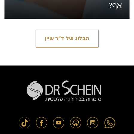
אף?
הבלוג של ד״ר שיין