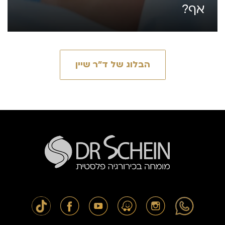
אף?
הבלוג של ד״ר שיין