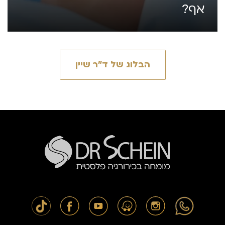
אף?
הבלוג של ד״ר שיין