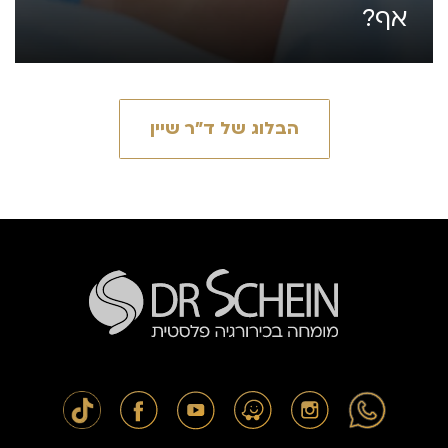
אף?
הבלוג של ד״ר שיין