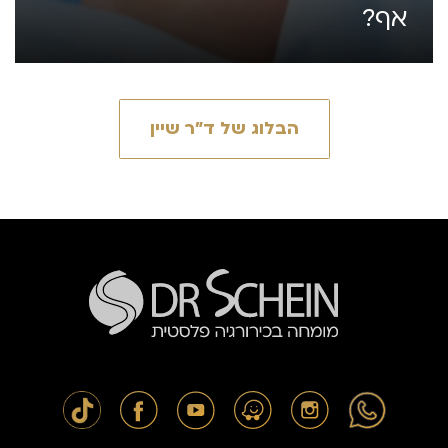
אף?
הבלוג של ד״ר שיין