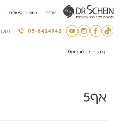
אודות
ניתוחים וטיפולים
מ
03-6424942
תוכן
דף הבית
/
בלוג
/
אף5
אף5