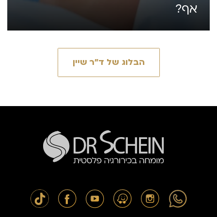
אף?
הבלוג של ד״ר שיין