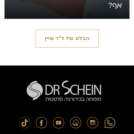
אף?
הבלוג של ד״ר שיין