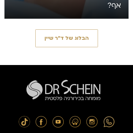
אף?
הבלוג של ד״ר שיין