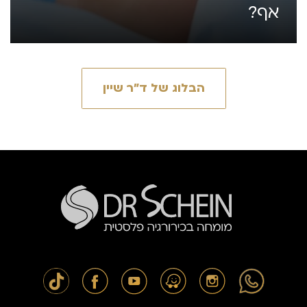
אף?
הבלוג של ד״ר שיין