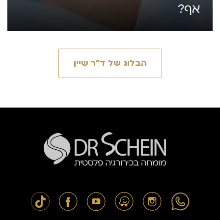
אף?
הבלוג של ד״ר שיין