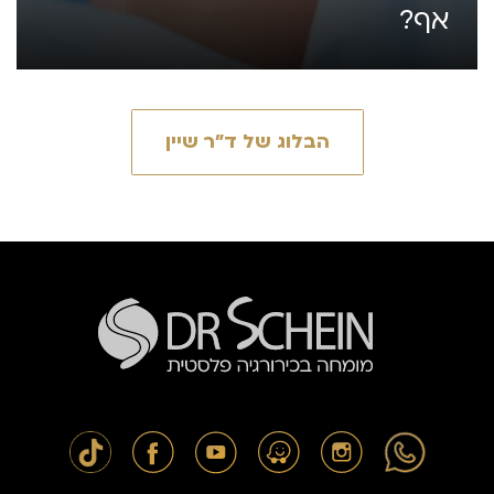
אף?
הבלוג של ד״ר שיין