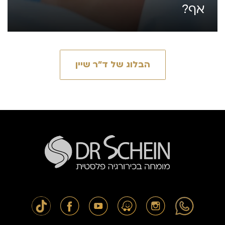
אף?
הבלוג של ד״ר שיין