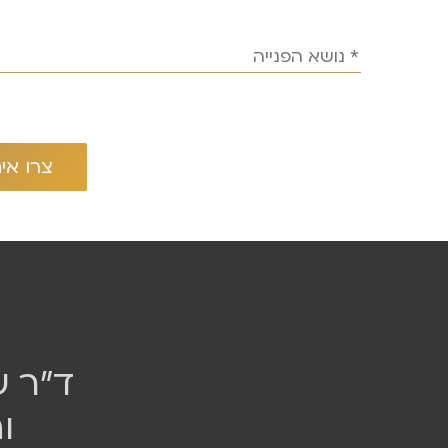
ד״ר ש
ו