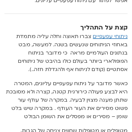
אפשר לפתור עם ניתוח עפעפיים עליונים.
קצת על התהליך
ניתוחי עפעפיים
צברו תאוצה וחלה עליה מתמדת
באחוזי הניתוחים שנעשים בשנה. למעשה, מבט
בנתונים העולמיים מראה כי מדובר בניתוח
הפופולארי ביותר בעולם כולו בהיבט של ניתוחים
אסתטיים (קודם לניתוח אף ולהגדלת חזה..).
כאשר מדובר על ניתוח עפעפיים עליונים, המטרה
היא לבצע פעולה כירורגית קטנה, קצרה ולא מסובכת
שתתן מענה מצוין לבעיה. במקרה של עודף עור
פשוט מסירים את העור העודף . במקרה שיש בלט
שומן – מסירים או מפסלים את השומן הבולט
מ
טופלים או מטופלות שחווים צניחה של הגבות,