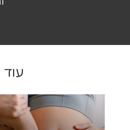
ו
עוד 