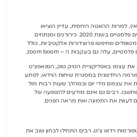
גים האמריקאי), למרות ההאטה היחסית, עדיין הוציאו
האמריקאים יותר מ-9 מיליארד דולר על ניתוחים פלסטיים בשנת 2020. כירורגים ומנתחים
מטופלים שחיפשו פרוצדורות אלקטיביות, כולל
סטיים, עלה גם בעקבות ה – zoom boom.
ות את עצמו באפליקציית הטיק טוק, הסנאפצ’ט
פורמה החדשנית במסגרת שיחות הוידאו. לפתע
ת את עצמם מדי יום ובמהלך שעות רבות מול
חשבו. רבים גם אינם מודעים להשפעה של
ים לעוות את התמונה ואת מראה הפנים.
רמות וידאו צ’ט, רבים התחילו לבחון שוב את